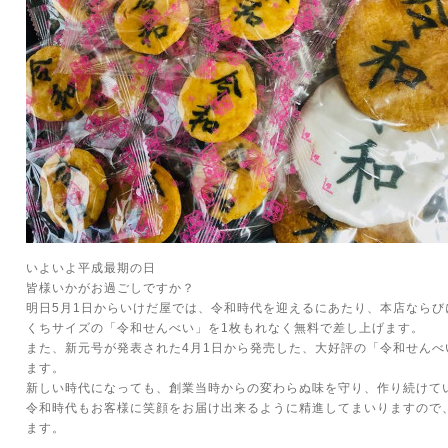
いよいよ平成最期の日
皆様いかがお過ごしですか？
明日5月1日からいけだ屋では、令和時代を迎えるにあたり、本店ならび
くちサイズの「令和せんべい」を1枚もれなく無料で差し上げます。
また、新元号が発表された4月1日から発売した、大好評の「令和せんべ
ます。
新しい時代になっても、創業当時からの変わらぬ味を守り、作り続けて
令和時代もお客様に笑顔をお届け出来るように精進してまいりますので
ます。