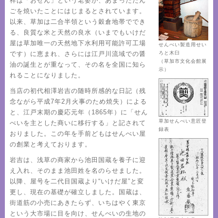
祥は「おせん」という老婆が、あまっただん
ごを焼いたことにはじまるとされています。
以来、草加は二合半領という穀倉地帯ででき
る、良質な米と天然の良水（いまでもいけだ
屋は草加唯一の天然地下水利用可能許可工場
せんべい製造用せい
です）に恵まれ、さらには江戸川流域での醤
ろと木臼
（草加市文化会館展
油の誕生とが重なって、その名を全国に知ら
示）
れることになりました。
当店の初代相澤岩吉の随時所感的な日記（残
念ながら平成7年2月火事のため焼失）による
と、江戸末期の慶応元年（1865年）に「せん
草加せんべい意匠登
べいを主とした商いに移行する」と記されて
録表
おりました。この年を手前どもはせんべい屋
の創業と考えております。
岩吉は、浅草の商家から池田国蔵を養子に迎
え入れ、そのまま池田姓を名のらせました。
以降、屋号を二代目国蔵より“いけだ屋”と変
更し、現在の基礎が確立しました。国蔵は、
街道筋の小売にあきたらず、いちはやく東京
という大市場に目を向け、せんべいの生地の