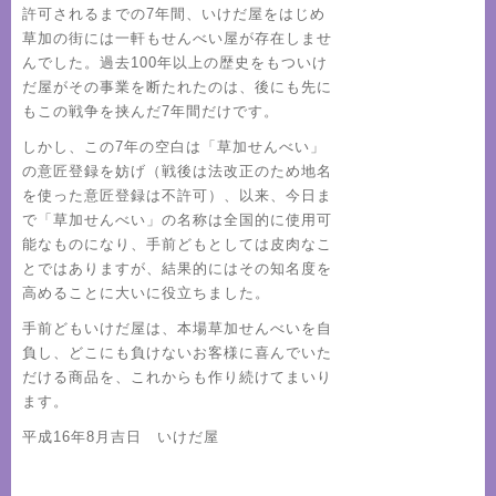
許可されるまでの7年間、いけだ屋をはじめ
草加の街には一軒もせんべい屋が存在しませ
んでした。過去100年以上の歴史をもついけ
だ屋がその事業を断たれたのは、後にも先に
もこの戦争を挟んだ7年間だけです。
しかし、この7年の空白は「草加せんべい」
の意匠登録を妨げ（戦後は法改正のため地名
を使った意匠登録は不許可）、以来、今日ま
で「草加せんべい」の名称は全国的に使用可
能なものになり、手前どもとしては皮肉なこ
とではありますが、結果的にはその知名度を
高めることに大いに役立ちました。
手前どもいけだ屋は、本場草加せんべいを自
負し、どこにも負けないお客様に喜んでいた
だける商品を、これからも作り続けてまいり
ます。
平成16年8月吉日 いけだ屋