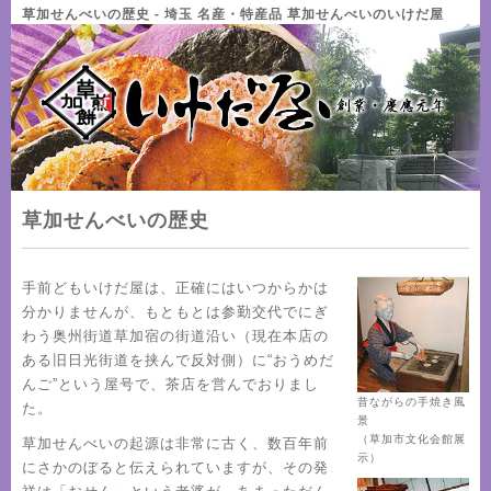
草加せんべいの歴史 - 埼玉 名産・特産品 草加せんべいのいけだ屋
草加せんべいの歴史
手前どもいけだ屋は、正確にはいつからかは
分かりませんが、もともとは参勤交代でにぎ
わう奥州街道草加宿の街道沿い（現在本店の
ある旧日光街道を挟んで反対側）に“おうめだ
んご”という屋号で、茶店を営んでおりまし
昔ながらの手焼き風
た。
景
（草加市文化会館展
草加せんべいの起源は非常に古く、数百年前
示）
にさかのぼると伝えられていますが、その発