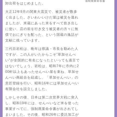
強制廃業命令書
卸出荷をはじめました。
大正12年9月の関東大震災で、被災者が数多
く出ました。さいわいいけだ屋は被災を逃れ
ましたが、米蔵にあった米をすべて炊き出し
に使い、店の前を行き交う被災者の方々に無
償でおにぎりを配った、という国蔵の逸話が
文献に残っています。
三代目岩松は、晩年は県議・市長を勤めた人
ですが、この人がいたからこそ“草加せんべ
い”が全国的に有名になったといっても過言で
はないでしょう。岩松は、昭和7年に市内に2
00軒以上もあったせんべい屋を束ね、草加せ
んべい商組合を結成し、「草加せんべい」の
意匠登録を行い、昭和16年には草加せんべい
有限会社を設立しました。
しかしその後、日本は第二次世界大戦に突入
し、昭和19年には、せんべいなど米を使った
事業すべてに、強制廃業命令書が出されてし
まいました。その後、昭和26年に委託加工が